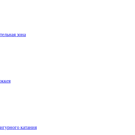
тельная зона
оккея
игурного катания