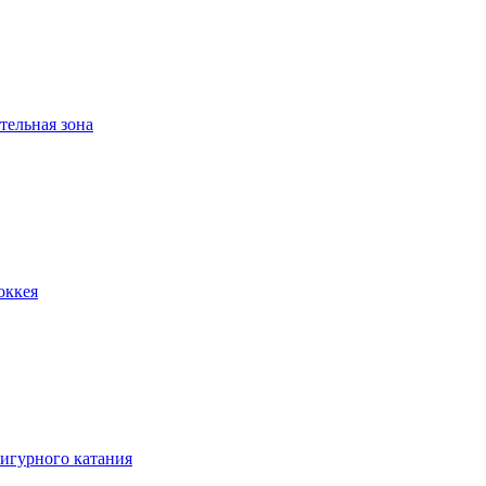
тельная зона
оккея
игурного катания