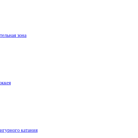
тельная зона
оккея
игурного катания