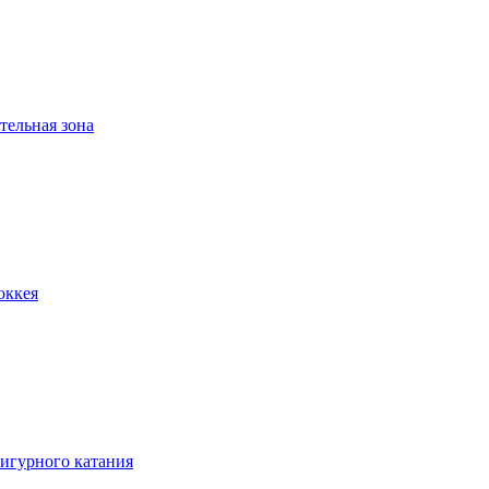
тельная зона
оккея
игурного катания