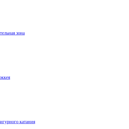
тельная зона
оккея
игурного катания