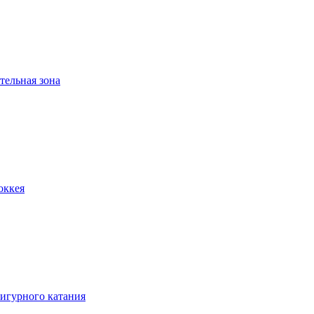
тельная зона
оккея
игурного катания