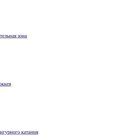
тельная зона
оккея
игурного катания