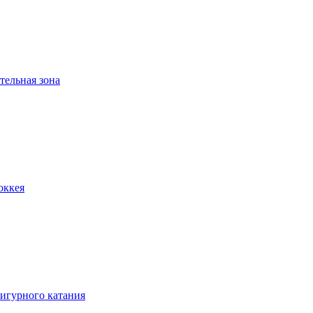
тельная зона
оккея
игурного катания